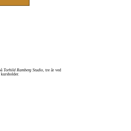
 på
Torhild Ramberg Studio
, tre år ved
m kursholder.