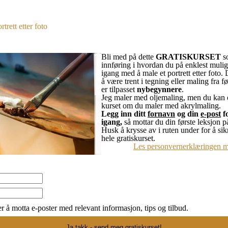
rett etter foto
Bli med på dette
GRATISKURSET
so
innføring i hvordan du på enklest mul
igang med å male et portrett etter foto.
å være trent i tegning eller maling fra fø
er tilpasset
nybegynnere
.
Jeg maler med oljemaling, men du kan 
kurset om du maler med akrylmaling.
Legg inn ditt
fornavn
og din
e-post
f
igang,
så mottar du din første leksjon p
Husk å krysse av i ruten under for å sik
hele gratiskurset.
Les personvernerklæringen m
r å motta e-poster med relevant informasjon, tips og tilbud.