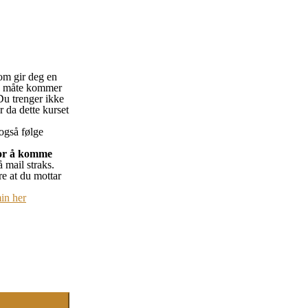
m gir deg en
ig måte kommer
 Du trenger ikke
r da dette kurset
også følge
or å komme
å mail straks.
re at du mottar
in her